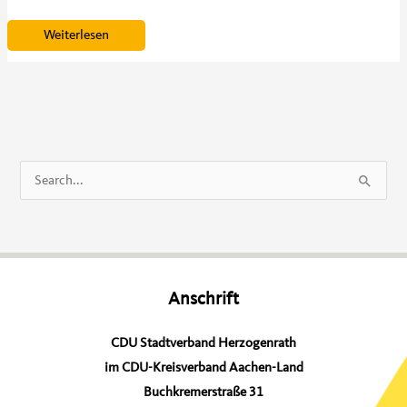
Timo
Weiterlesen
Derißen
S
u
c
h
e
Anschrift
n
n
CDU Stadtverband Herzogenrath
a
im CDU-Kreisverband Aachen-Land
c
Buchkremerstraße 31