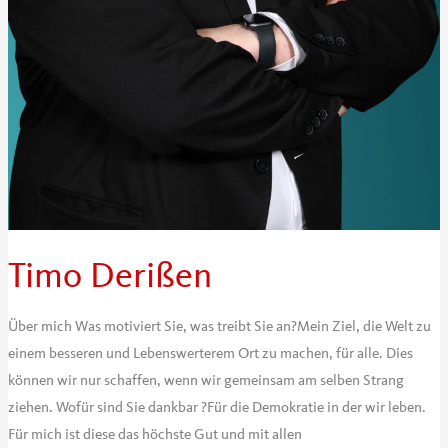
Timo Derißen
Über mich Was motiviert Sie, was treibt Sie an?Mein Ziel, die Welt zu
einem besseren und Lebenswerterem Ort zu machen, für alle. Dies
können wir nur schaffen, wenn wir gemeinsam am selben Strang
ziehen. Wofür sind Sie dankbar ?Für die Demokratie in der wir leben.
Für mich ist diese das höchste Gut und mit allen