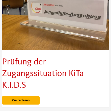
Prüfung der
Zugangssituation KiTa
K.I.D.S
Prüfung
Weiterlesen
der
Zugangssituation
KiTa