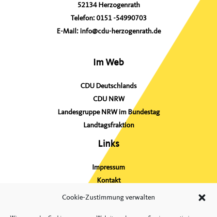
h
52134 Herzogenrath
:
Telefon:
0151 -54990703
E-Mail:
info@cdu-herzogenrath.de
Im Web
CDU Deutschlands
CDU NRW
Landesgruppe NRW im Bundestag
Landtagsfraktion
Links
Impressum
Kontakt
Sitemap
Cookie-Zustimmung verwalten
Datenschutz