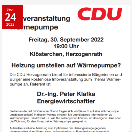
K.I.D.S
Sep.
24
2022