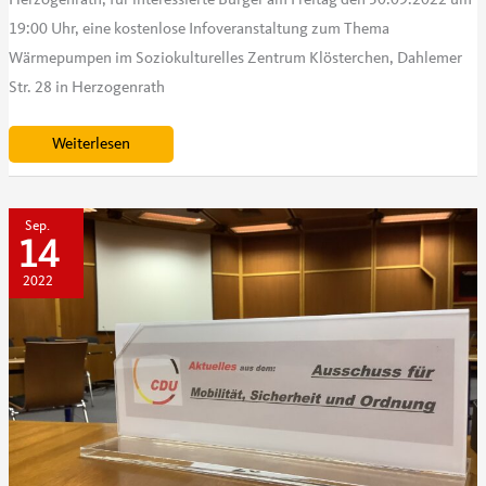
19:00 Uhr, eine kostenlose Infoveranstaltung zum Thema
Wärmepumpen im Soziokulturelles Zentrum Klösterchen, Dahlemer
Str. 28 in Herzogenrath
Infoveranstaltung
Weiterlesen
zum
Thema
Wärmepumpen
Sep.
14
2022