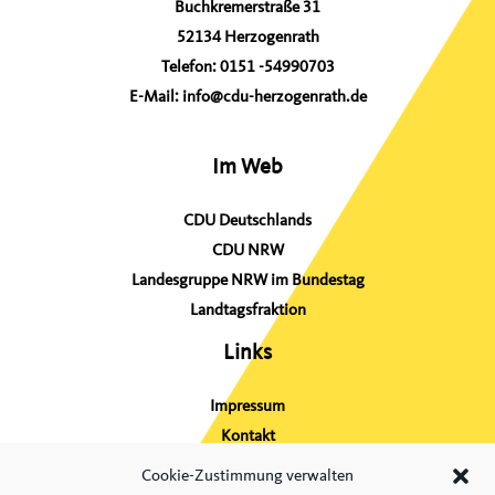
Buchkremerstraße 31
h
52134 Herzogenrath
:
Telefon:
0151 -54990703
E-Mail:
info@cdu-herzogenrath.de
Im Web
CDU Deutschlands
CDU NRW
Landesgruppe NRW im Bundestag
Landtagsfraktion
Links
Impressum
Kontakt
Sitemap
Cookie-Zustimmung verwalten