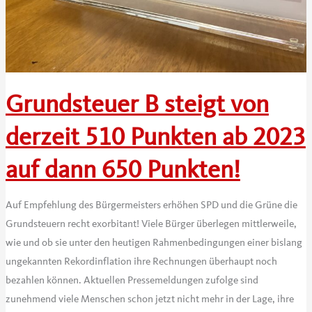
Grundsteuer B steigt von
derzeit 510 Punkten ab 2023
auf dann 650 Punkten!
Auf Empfehlung des Bürgermeisters erhöhen SPD und die Grüne die
Grundsteuern recht exorbitant! Viele Bürger überlegen mittlerweile,
wie und ob sie unter den heutigen Rahmenbedingungen einer bislang
ungekannten Rekordinflation ihre Rechnungen überhaupt noch
bezahlen können. Aktuellen Pressemeldungen zufolge sind
zunehmend viele Menschen schon jetzt nicht mehr in der Lage, ihre