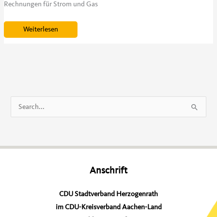
Rechnungen für Strom und Gas
Grundsteuer
Weiterlesen
B
steigt
von
derzeit
510
Punkten
ab
2023
auf
dann
S
650
Punkten!
u
c
h
e
Anschrift
n
n
CDU Stadtverband Herzogenrath
a
im CDU-Kreisverband Aachen-Land
c