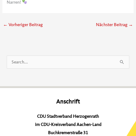
Narren!
←
Vorheriger Beitrag
Nächster Beitrag
→
S
u
c
h
e
Anschrift
n
n
CDU Stadtverband Herzogenrath
a
im CDU-Kreisverband Aachen-Land
c
Buchkremerstraße 31