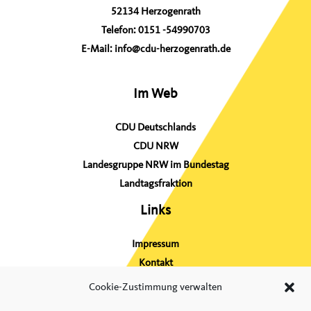
h
52134 Herzogenrath
:
Telefon:
0151 -54990703
E-Mail:
info@cdu-herzogenrath.de
Im Web
CDU Deutschlands
CDU NRW
Landesgruppe NRW im Bundestag
Landtagsfraktion
Links
Impressum
Kontakt
Sitemap
Cookie-Zustimmung verwalten
Datenschutz