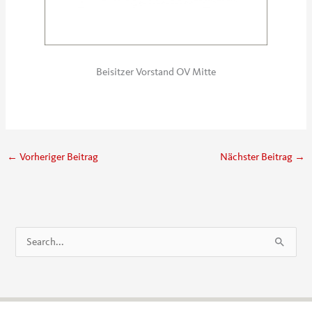
Beisitzer Vorstand OV Mitte
←
Vorheriger Beitrag
Nächster Beitrag
→
S
u
c
h