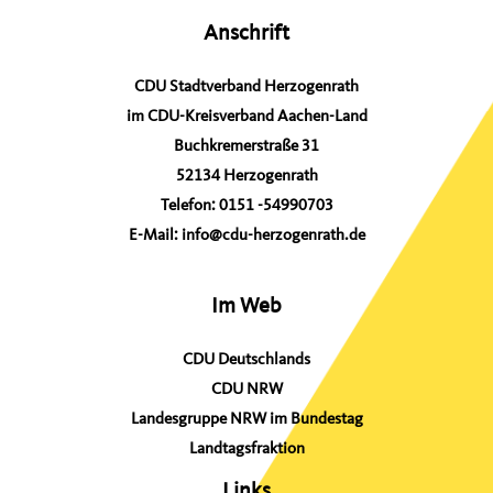
e
Anschrift
n
n
CDU Stadtverband Herzogenrath
a
im CDU-Kreisverband Aachen-Land
c
Buchkremerstraße 31
h
52134 Herzogenrath
:
Telefon:
0151 -54990703
E-Mail:
info@cdu-herzogenrath.de
Im Web
CDU Deutschlands
CDU NRW
Landesgruppe NRW im Bundestag
Landtagsfraktion
Links